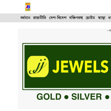
Skip
to
content
বর্ধমান
রাজনীতি
দেশ-বিদেশ
দক্ষিণবঙ্গ
ক্রাইম
স্বাস্থ্য
ধর
---