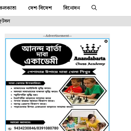
কলকাতা
দেশ-বিদেশ
বিনোদন
ফুটবল
---Advertisement---