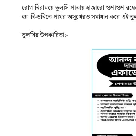
রোগ নিরাময়ে
তু
লসি পাতায় হাজারো গুণাগুণ রয়েছ
হয়।কিডনিতে পাথর অসুখেরও সমাধান করে এই তু
তুলসির উপকারিতা:-