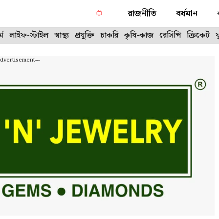
রাজনীতি
বর্ধমান
্ম
লাইফ-স্টাইল
স্বাস্থ্য
প্রযুক্তি
চাকরি
কৃষি-কাজ
রেসিপি
ক্রিকেট
Advertisement---