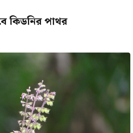
েবে কিডনির পাথর