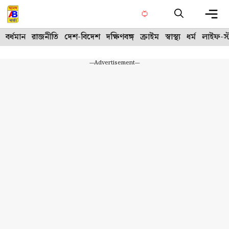
Skip
to
content
Me
বর্ধমান
রাজনীতি
দেশ-বিদেশ
দক্ষিণবঙ্গ
ক্রাইম
স্বাস্থ্য
ধর্ম
লাইফ-স্
---Advertisement---