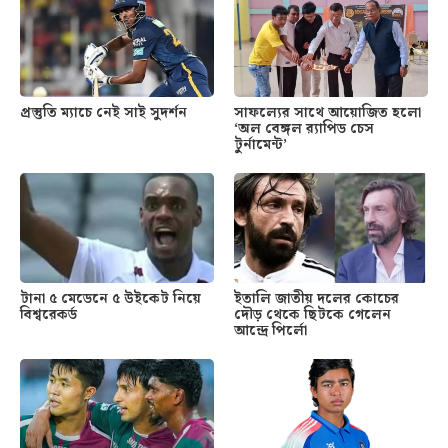
প্রস্তুতি ম্যাচে নেই সাই সুদর্শন
সাফল্যের সাথে আয়োজিত হলো
‘অল বেঙ্গল র‍্যাপিড চেস
টুর্নামেন্ট’
টানা ৫ মেডেনে ৫ উইকেট নিয়ে
ইতালি জাতীয় দলের কোচের
বিশ্বরেকর্ড
দৌড় থেকে ছিটকে গেলেন
আন্দ্রে পির্লো