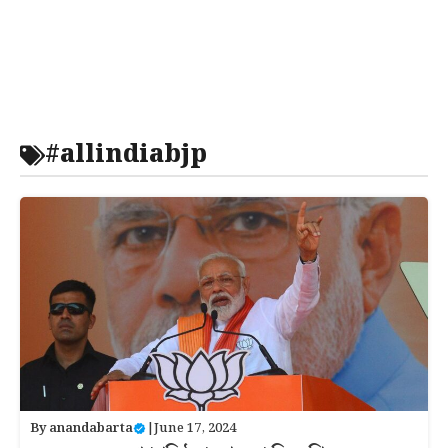
#allindiabjp
By
anandabarta
|
June 17, 2024