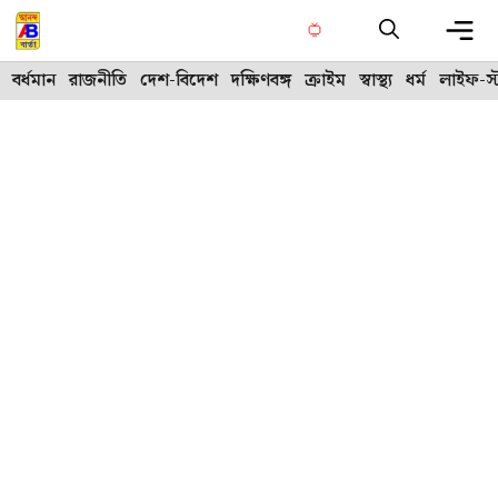
Skip
to
content
Me
বর্ধমান
রাজনীতি
দেশ-বিদেশ
দক্ষিণবঙ্গ
ক্রাইম
স্বাস্থ্য
ধর্ম
লাইফ-স্