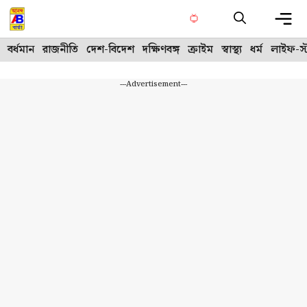
Skip
to
content
Me
বর্ধমান
রাজনীতি
দেশ-বিদেশ
দক্ষিণবঙ্গ
ক্রাইম
স্বাস্থ্য
ধর্ম
লাইফ-স্
---Advertisement---