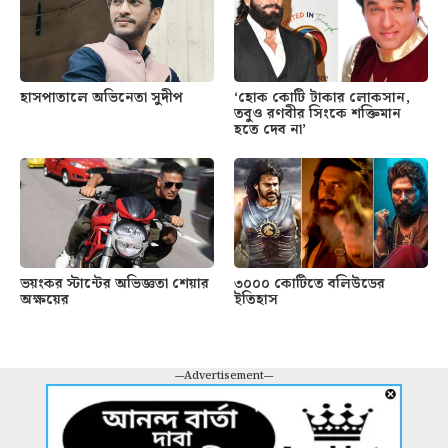
হাসপাতালে অভিনেতা সুদীপ
‘হোক কোটি টাকার লোকসান,
তবুও রণবীর সিংকে শক্তিমান
হতে দেব না’
ভয়ংকর স্টান্টের অভিজ্ঞতা শেয়ার
৩০০০ কোটিতে বলিউডের
অক্ষয়ের
ইতিহাস
---Advertisement---