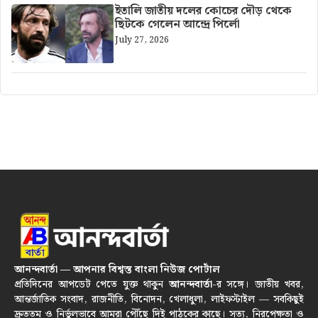
ইতালি জাতীয় দলের কোচের দৌড় থেকে
ছিটকে গেলেন আন্দ্রে পির্লো
July 27, 2026
আনন্দবার্তা — আপনার বিশ্বস্ত বাংলা নিউজ পোর্টাল
প্রতিদিনের আপডেট পেতে যুক্ত থাকুন
আনন্দবার্তা
-র সঙ্গে। জাতীয় খবর,
আন্তর্জাতিক সংবাদ, রাজনীতি, বিনোদন, খেলাধুলা, লাইফস্টাইল — সবকিছুই
দ্রুততম ও নির্ভুলভাবে আমরা পৌঁছে দিই পাঠকের কাছে। সত্য, নিরপেক্ষতা ও