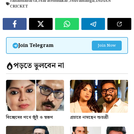
#anandabarta
,
#saratendulkar
,
#suvamangil
,
INDIAN
CRICKET
Join Telegram
Join Now
পড়তে ভুলবেন না
বিচ্ছেদের পথে জুঁই ও স্বরূপ
প্রচারে নামছেন শুভশ্রী