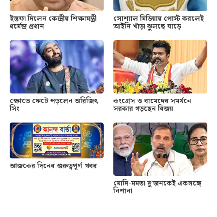
ইস্তফা দিলেন কেন্দ্রীয় শিক্ষামন্ত্রী
সোশ্যাল মিডিয়ায় পোস্ট করলেই
ধর্মেন্দ্র প্রধান
আইনি খাঁড়া ঝুলছে ঘাড়ে
ক্ষোভে ফেটে পড়লেন অরিজিৎ
কংগ্রেস ও বামেদের সমর্থনে
সিং
সরকার গড়ছেন বিজয়
আজকের দিনের গুরুত্বপূর্ণ খবর
মোদি-মমতা দু’জনকেই একসঙ্গে
নিশানা