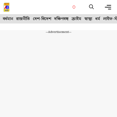
Skip
to
content
Me
বর্ধমান
রাজনীতি
দেশ-বিদেশ
দক্ষিণবঙ্গ
ক্রাইম
স্বাস্থ্য
ধর্ম
লাইফ-স্
---Advertisement---