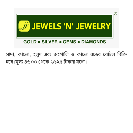
সাদা, কালো, হলুদ এবং রুপোলি ও কালো রঙের বোটল বিক্রি
হবে।মূল্য ৪৬০০ থেকে ৬১২৫ টাকার মধ্যে।