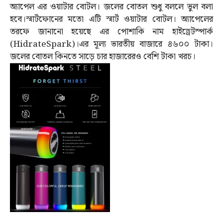
অ্যাপেল এর ওয়াটার বোটল। জলের বোতল শুধু বললে ভুল বলা
হবে।স্মার্টফোনের মতো এটি স্মার্ট ওয়াটার বোটল। অ্যাপেলের
তরফে জানানো হয়েছে এর পোশাকি নাম হাইড্রেটস্পার্ক
(HidrateSpark)।এর মূল্য ভারতীয় বাজারে ৪৬০০ টাকা।
জলের বোতল কিনতে সাড়ে চার হাজারেরও বেশি টাকা খরচ।