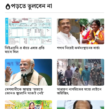
পড়তে ভুলবেন না
সিইএসসি-র ধাঁচে এবার প্রতি
শপথ নিয়েই কর্মসংস্থানের বার্তা
মাসে বিল
দেশবাসীকে আশ্বস্ত ‘ভারতে
সাধারণ নাগরিকের মতো লাইনে
কোনও জ্বালানি সংকট নেই’
অরিজিৎ