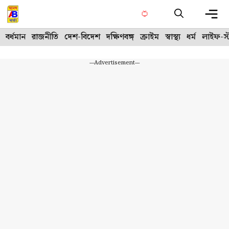
Skip
to
content
Me
বর্ধমান
রাজনীতি
দেশ-বিদেশ
দক্ষিণবঙ্গ
ক্রাইম
স্বাস্থ্য
ধর্ম
লাইফ-স্
---Advertisement---