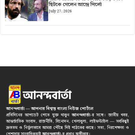
ছিটকে গেলেন আন্দ্রে পির্লো
July 27, 2026
আনন্দবার্তা — আপনার বিশ্বস্ত বাংলা নিউজ পোর্টাল
প্রতিদিনের আপডেট পেতে যুক্ত থাকুন
আনন্দবার্তা
-র সঙ্গে। জাতীয় খবর,
আন্তর্জাতিক সংবাদ, রাজনীতি, বিনোদন, খেলাধুলা, লাইফস্টাইল — সবকিছুই
দ্রুততম ও নির্ভুলভাবে আমরা পৌঁছে দিই পাঠকের কাছে। সত্য, নিরপেক্ষতা ও
পেশাদার সাংবাদিকতাই
আনন্দবার্তা
-র প্রধান অঙ্গীকার।