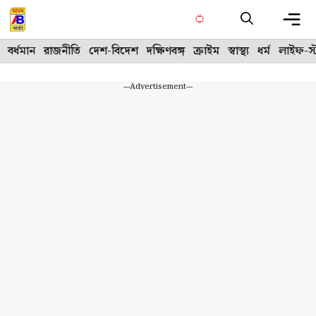
Skip
to
content
Me
বর্ধমান
রাজনীতি
দেশ-বিদেশ
দক্ষিণবঙ্গ
ক্রাইম
স্বাস্থ্য
ধর্ম
লাইফ-স্
---Advertisement---