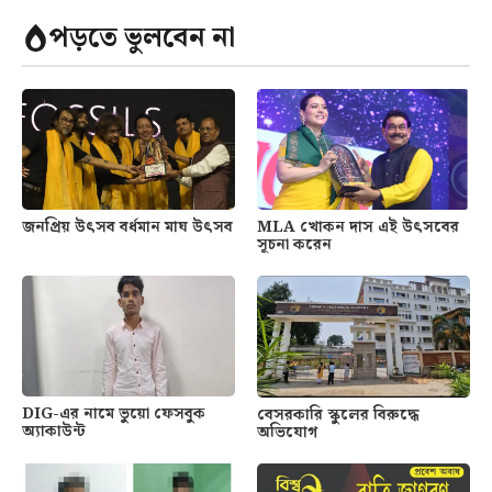
পড়তে ভুলবেন না
জনপ্রিয় উৎসব বর্ধমান মাঘ উৎসব
MLA খোকন দাস এই উৎসবের
সূচনা করেন
DIG-এর নামে ভুয়ো ফেসবুক
বেসরকারি স্কুলের বিরুদ্ধে
অ্যাকাউন্ট
অভিযোগ