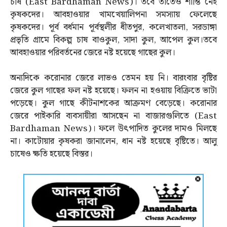
চাষ (East Bardhaman News)। তবে তাতেও শান্তি নেই
কৃষকদের। আবহাওয়ার খামখেয়ালিপনা সমস্যায় ফেলেছে
কৃষকদের। পূর্ব বর্ধমান পূর্বস্থলীর ধীতপুর, কলেখাতলা, সরডাঙ্গা
প্রভৃতি গ্রামে বিকল্প চাষ বাওকুল, সাদা কুল, আপেল কুল।তবে
আবহাওয়ার পরিবর্তনের জেরে নষ্ট হয়েছে গাছের কুল।
অন্যদিকে করোনার জেরে লাভও তেমন হয় নি। বারংবার বৃষ্টির
জেরে কুল গাছের ফল নষ্ট হয়েছে। ফলন না হওয়ায় বিক্রিতে ভাটা
পড়েছে। কুল গাছে কীটনাশকের আক্রমণ বেড়েছে। করোনার
জেরে পাইকারি ব্যবসায়ীরা আসছেন না বাজারগুলিতে (East
Bardhaman News)। ফলে উত্‍পাদিত কুলের দামও মিলছে
না। কাটোয়ার কৃষকরা জানালেন, ধান নষ্ট হয়েছে বৃষ্টিতে। আলু
চাষেও ক্ষতি হয়েছে বিস্তর।