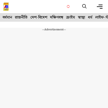
Skip
to
content
Me
বর্ধমান
রাজনীতি
দেশ-বিদেশ
দক্ষিণবঙ্গ
ক্রাইম
স্বাস্থ্য
ধর্ম
লাইফ-স্
---Advertisement---