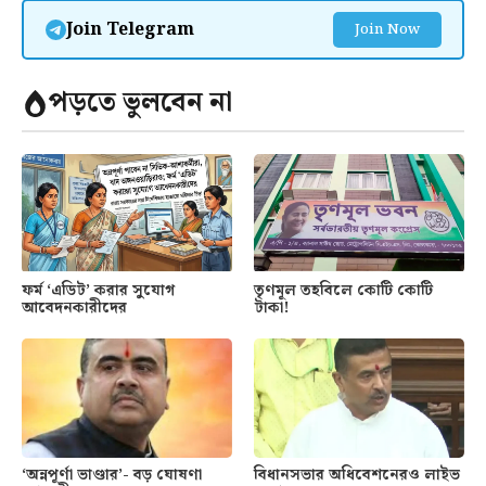
Join Telegram
Join Now
পড়তে ভুলবেন না
ফর্ম ‘এডিট’ করার সুযোগ
তৃণমূল তহবিলে কোটি কোটি
আবেদনকারীদের
টাকা!
‘অন্নপূর্ণা ভাণ্ডার’- বড় ঘোষণা
বিধানসভার অধিবেশনেরও লাইভ