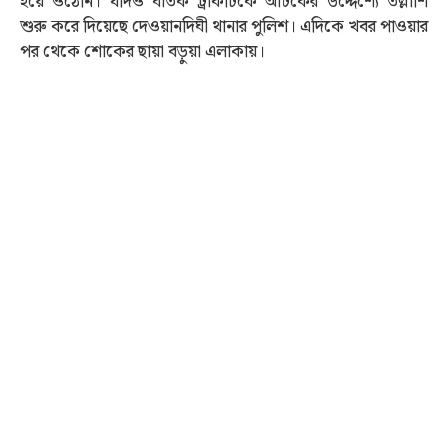
হয়ে ওঠেনি। যদিও ঘাতক ট্রাকটিকে আটকের উদ্দেশ্যে তল্লাশি
শুরু করে দিয়েছে দেওয়ানদিঘী থানার পুলিশ। এদিকে খবর পাওয়ার
পর থেকে শোকের ছায়া বড়ুয়া এলাকায়।