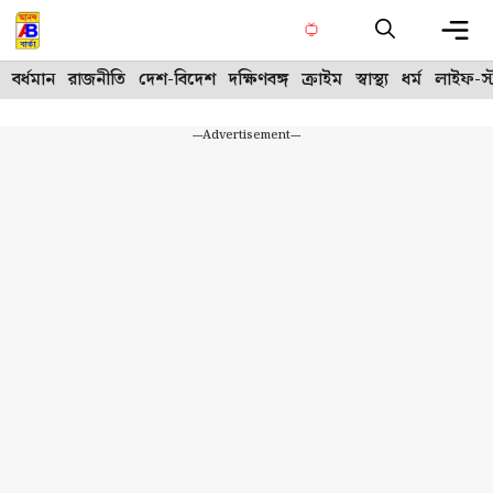
Skip
to
content
Me
বর্ধমান
রাজনীতি
দেশ-বিদেশ
দক্ষিণবঙ্গ
ক্রাইম
স্বাস্থ্য
ধর্ম
লাইফ-স্
---Advertisement---