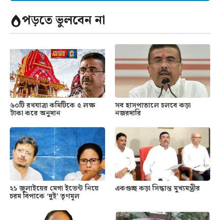
পড়তে ভুলবেন না
৬০টি রথযাত্রা কমিটিকে ৫ লক্ষ
সব হাসপাতালে চলবে কড়া
টাকা করে অনুদান
নজরদারি
২১ জুলাইয়ের মেগা ইভেন্ট নিয়ে
একগুচ্ছ কড়া সিদ্ধান্ত মুখ্যমন্ত্রীর
চরম বিপাকে ‘দুই’ তৃণমূল