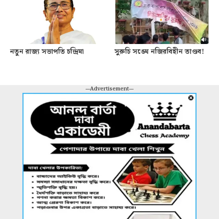
নতুন রাজ্য সভাপতি চন্দ্রিমা
সুরুচি সঙ্ঘে নজিরবিহীন তাণ্ডব!
---Advertisement---