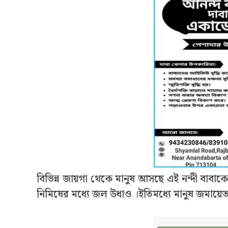
বিভিন্ন জায়গা থেকে মানুষ আসছে এই নন্দী বাবা
নিমিষের মধ‍্যে জল উধাও ‌।ইতিমধ্যে মানুষ জমায়