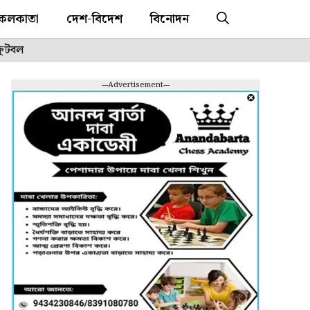
কলকাতা
দেশ-বিদেশ
বিনোদন
ফুটবল
---Advertisement---