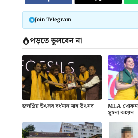
Join Telegram
পড়তে ভুলবেন না
জনপ্রিয় উৎসব বর্ধমান মাঘ উৎসব
MLA খোকন 
সূচনা করেন