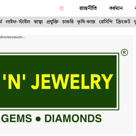
রাজনীতি
বর্ধমান
্ম
লাইফ-স্টাইল
স্বাস্থ্য
প্রযুক্তি
চাকরি
কৃষি-কাজ
রেসিপি
ক্রিকেট
Advertisement---