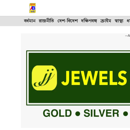
Skip
to
content
বর্ধমান
রাজনীতি
দেশ-বিদেশ
দক্ষিণবঙ্গ
ক্রাইম
স্বাস্থ্য
ধর
---