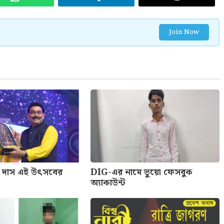
Join Now
দাস এই উৎসবের
DIG-এর নামে ভুয়ো ফেসবুক
অ্যাকাউন্ট