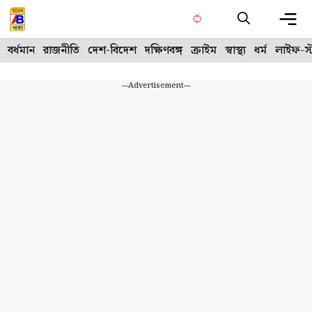
Skip
to
content
Me
বর্ধমান
রাজনীতি
দেশ-বিদেশ
দক্ষিণবঙ্গ
ক্রাইম
স্বাস্থ্য
ধর্ম
লাইফ-স্
---Advertisement---