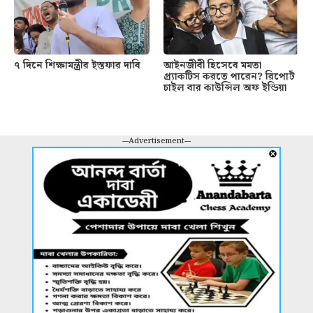
৭ দিনে শিক্ষামন্ত্রীর ইস্তফার দাবি
আইনজীবী হিসেবে মমতা
প্র্যাকটিস করতে পারেন? রিপোর্ট
চাইল বার কাউন্সিল অফ ইন্ডিয়া
---Advertisement---