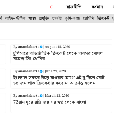
রাজনীতি
বর্ধমান
্ম
লাইফ-স্টাইল
স্বাস্থ্য
প্রযুক্তি
চাকরি
কৃষি-কাজ
রেসিপি
ক্রিকেট
By
anandabarta
|
August 15, 2020
চুপিসারে আন্তর্জাতিক ক্রিকেট থেকে অবসর ঘোষণা
মহেন্দ্র সিং ধোনির
By
anandabarta
|
June 23, 2020
ইংল্যান্ড সফরে উড়ে যাওয়ার আগে এই দু দিনে মোট
১০ জন পাক ক্রিকেটার করোনা আক্রান্ত হলেন।
By
anandabarta
|
March 12, 2020
72রান দুরে রঞ্জি জয় এর স্বপ্ন থেকে বাংলা