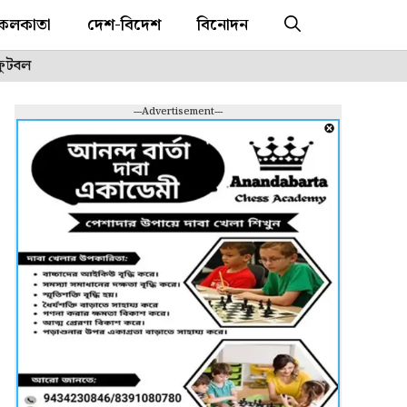
কলকাতা
দেশ-বিদেশ
বিনোদন
ফুটবল
---Advertisement---