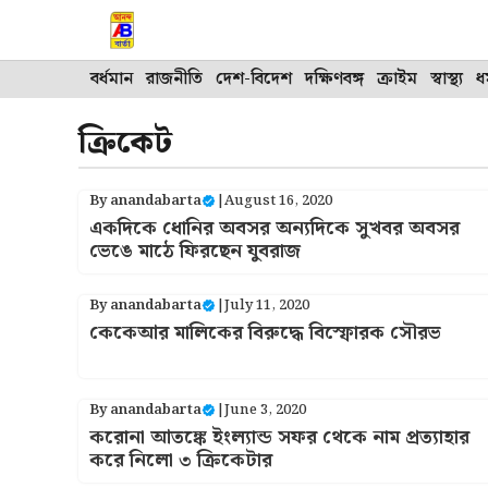
Skip
to
content
বর্ধমান
রাজনীতি
দেশ-বিদেশ
দক্ষিণবঙ্গ
ক্রাইম
স্বাস্থ্য
ধর
ক্রিকেট
By
anandabarta
|
August 16, 2020
একদিকে ধোনির অবসর অন্যদিকে সুখবর অবসর
ভেঙে মাঠে ফিরছেন যুবরাজ
By
anandabarta
|
July 11, 2020
কেকেআর মালিকের বিরুদ্ধে বিস্ফোরক সৌরভ
By
anandabarta
|
June 3, 2020
করোনা আতঙ্কে ইংল্যান্ড সফর থেকে নাম প্রত্যাহার
করে নিলো ৩ ক্রিকেটার