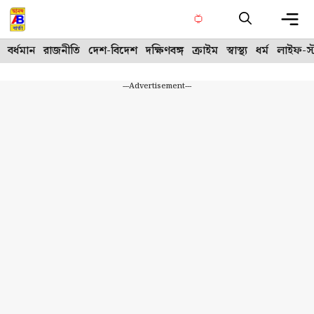
Skip
to
content
Me
বর্ধমান
রাজনীতি
দেশ-বিদেশ
দক্ষিণবঙ্গ
ক্রাইম
স্বাস্থ্য
ধর্ম
লাইফ-স্
---Advertisement---