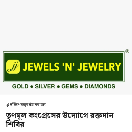
দক্ষিণবঙ্গ
বর্ধমান
রাজ্য
তৃণমূল কংগ্রেসের উদ্যোগে রক্তদান
শিবির