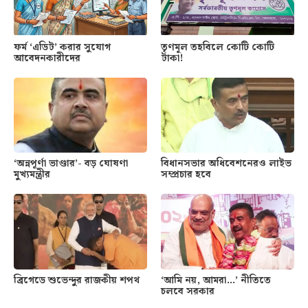
ফর্ম ‘এডিট’ করার সুযোগ
তৃণমূল তহবিলে কোটি কোটি
আবেদনকারীদের
টাকা!
‘অন্নপূর্ণা ভাণ্ডার’- বড় ঘোষণা
বিধানসভার অধিবেশনেরও লাইভ
মুখ্যমন্ত্রীর
সম্প্রচার হবে
ব্রিগেডে শুভেন্দুর রাজকীয় শপথ
‘আমি নয়, আমরা…’ নীতিতে
চলবে সরকার