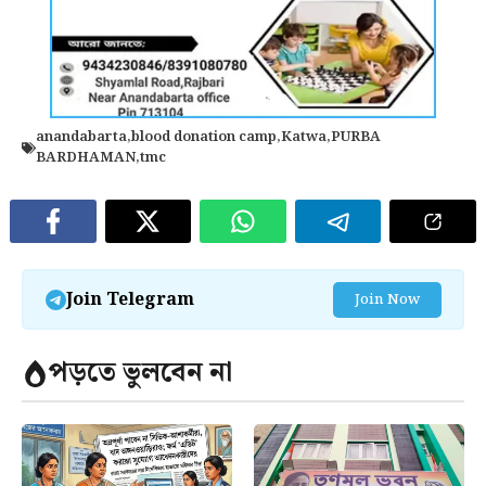
anandabarta
,
blood donation camp
,
Katwa
,
PURBA
BARDHAMAN
,
tmc
Join Telegram
Join Now
পড়তে ভুলবেন না