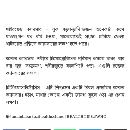
থাইরয়েড ক্যানসার – বুক ধড়ফড়ানি,ওজন অনেকটা কমে
যাওয়া,ঘন ঘন বমি হওয়া, মাঝেমাঝেই সংজ্ঞা হারিয়ে ফেলা
থাইরয়েড গ্রন্থিতে ক্যানসারের লক্ষণ হতে পারে।
রক্তের ক্যানসার- শরীরে হিমোগ্লোবিনের পরিমাণ কমতে থাকা, বার
বার জ্বর, সংক্রমণ, শরীরজুড়ে কালশিটে পড়া- এগুলি রক্তের
ক্যানসারের লক্ষণ।
হিস্টিয়োসাইটোসিস- এটি শিশুদের একটি বিরল প্রজাতির রক্তের
ক্যানসার। হঠাৎ মাথার কোনো একটা জায়গা ফুলে ওঠা এর প্রধান
লক্ষণ।
#anandabarta
,
#healthschme
,
#HEALTHTIPS
,
#WHO