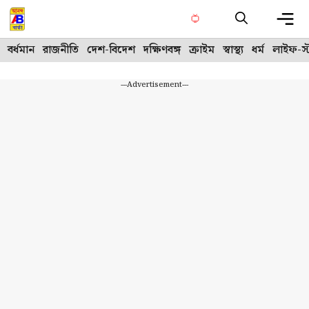
Skip
to
content
Me
বর্ধমান
রাজনীতি
দেশ-বিদেশ
দক্ষিণবঙ্গ
ক্রাইম
স্বাস্থ্য
ধর্ম
লাইফ-স্
---Advertisement---