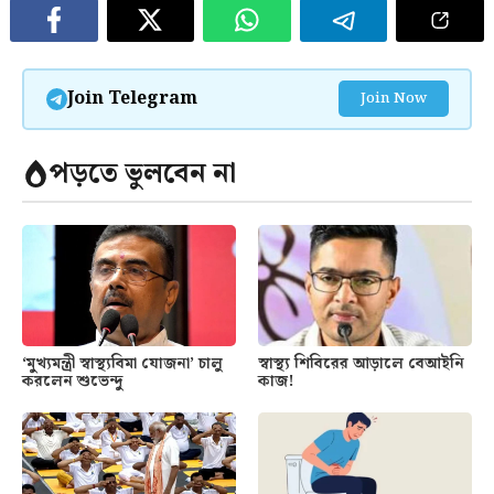
Join Telegram
Join Now
পড়তে ভুলবেন না
‘মুখ্যমন্ত্রী স্বাস্থ্যবিমা যোজনা’ চালু
স্বাস্থ্য শিবিরের আড়ালে বেআইনি
করলেন শুভেন্দু
কাজ!