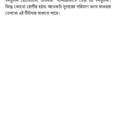
ইনসুলিন প্রোডিউসিং টিউমার- প্যানক্রিয়াসে তৈরি হয় ইনসুলিন।
কিন্তু কোনো রোগীর হঠাৎ অনেকটা সুগারের পরিমাণ কমে যাওয়ার
নেপথ্যে এই টিউমার থাকতে পারে।