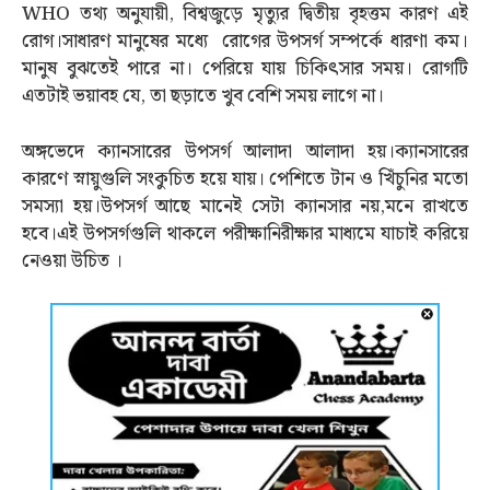
WHO তথ্য অনুযায়ী, বিশ্বজুড়ে মৃত্যুর দ্বিতীয় বৃহত্তম কারণ এই
রোগ।সাধারণ মানুষের মধ্যে রোগের উপসর্গ সম্পর্কে ধারণা কম।
মানুষ বুঝতেই পারে না। পেরিয়ে যায় চিকিৎসার সময়। রোগটি
এতটাই ভয়াবহ যে, তা ছড়াতে খুব বেশি সময় লাগে না।
অঙ্গভেদে ক্যানসারের উপসর্গ আলাদা আলাদা হয়।ক্যানসারের
কারণে স্নায়ুগুলি সংকুচিত হয়ে যায়। পেশিতে টান ও খিঁচুনির মতো
সমস্যা হয়।উপসর্গ আছে মানেই সেটা ক্যানসার নয়,মনে রাখতে
হবে।এই উপসর্গগুলি থাকলে পরীক্ষানিরীক্ষার মাধ্যমে যাচাই করিয়ে
নেওয়া উচিত ।