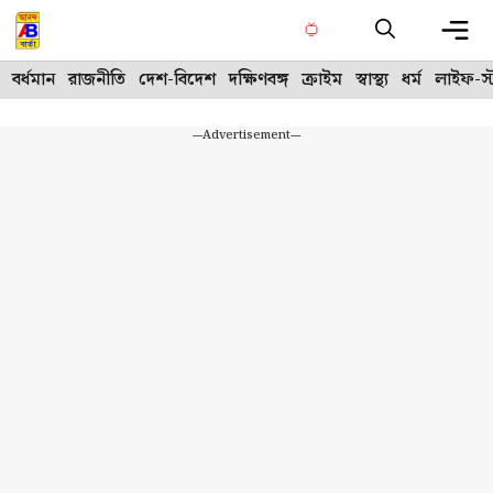
Skip
to
content
Me
বর্ধমান
রাজনীতি
দেশ-বিদেশ
দক্ষিণবঙ্গ
ক্রাইম
স্বাস্থ্য
ধর্ম
লাইফ-স্
---Advertisement---