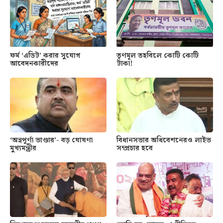
ফর্ম ‘এডিট’ করার সুযোগ
তৃণমূল তহবিলে কোটি কোটি
আবেদনকারীদের
টাকা!
‘অন্নপূর্ণা ভাণ্ডার’- বড় ঘোষণা
বিধানসভার অধিবেশনেরও লাইভ
মুখ্যমন্ত্রীর
সম্প্রচার হবে