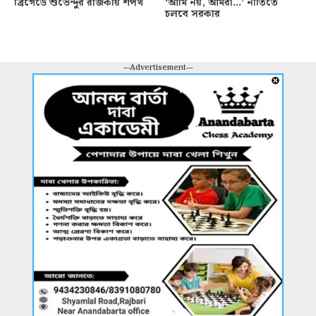
ব্রিগেডে শুভেন্দুর রাজকীয় শপথ
‘আমি নয়, আমরা…’ নীতিতে
চলবে সরকার
---Advertisement---