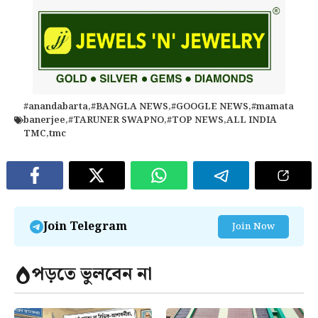
#anandabarta
,
#BANGLA NEWS
,
#GOOGLE NEWS
,
#mamata
banerjee
,
#TARUNER SWAPNO
,
#TOP NEWS
,
ALL INDIA
TMC
,
tmc
Join Telegram
Join Now
পড়তে ভুলবেন না