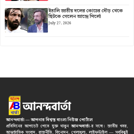
ইতালি জাতীয় দলের কোচের দৌড় থেকে
ছিটকে গেলেন আন্দ্রে পির্লো
July 27, 2026
আনন্দবার্তা — আপনার বিশ্বস্ত বাংলা নিউজ পোর্টাল
প্রতিদিনের আপডেট পেতে যুক্ত থাকুন
আনন্দবার্তা
-র সঙ্গে। জাতীয় খবর,
আন্তর্জাতিক সংবাদ, রাজনীতি, বিনোদন, খেলাধুলা, লাইফস্টাইল — সবকিছুই