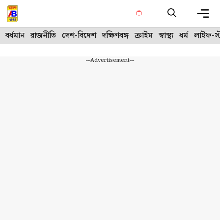
Skip
to
content
Me
বর্ধমান
রাজনীতি
দেশ-বিদেশ
দক্ষিণবঙ্গ
ক্রাইম
স্বাস্থ্য
ধর্ম
লাইফ-স্
---Advertisement---