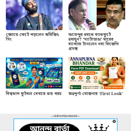
ক্ষোভে ফেটে পড়লেন অরিজিৎ
শুভেন্দুর ধমকে ব্যাকফুটে
সিং
হুমায়ুন? ‘স্যাটাভাঙা’ মারের
ব্যাখ্যায় টানলেন নব্য বিজেপি
প্রসঙ্গ
বিশ্বকাপ ফুটবল দেখতে কত খরচ
অন্নপূর্ণা যোজনার ‘First Look’
---Advertisement---