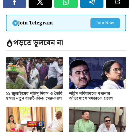
Join Telegram
Join Now
পড়তে ভুলবেন না
২১ জুলাইয়ের শহিদ দিবস ও তৈরি
শহিদ পরিবারকে বঞ্চনার
হওয়া নতুন রাজনৈতিক মেরুকরণ
অভিযোগে মমতাকে তোপ