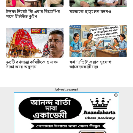
ইস্তফা দিয়েই কি এবার বিজেপির
মমতাকে ছাড়লেন মদনও
পথে টলিউড কুইন
৬০টি রথযাত্রা কমিটিকে ৫ লক্ষ
ফর্ম ‘এডিট’ করার সুযোগ
টাকা করে অনুদান
আবেদনকারীদের
---Advertisement---