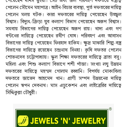
পেয়েছেন মানস ভুঁইয়া। সেচ এবং জল পরিবহণ দফতরে মন্ত্রীত্ব
পেলেন সৌমেন মহাপাত্র। আইন-বিচার ব্যবস্থা, পূর্ত দফতরের দায়িত্ব
পেলেন মলয় ঘটক। কারা দফতরের দায়িত্ব পেয়েছেন উজ্জ্বল
বিশ্বাস। বিদ্যুত্‍-ক্রিড়া যুব কল্যাণ বিভাগ পেয়েছেন অরূপ বিশ্বাস।
সমবায় বিভাগের দায়িত্ব পেয়েছেন অরূপ রায়। খাদ্য এবং গণ
বন্টনের দায়িত্বে পেয়েছেন রথীণ ঘোষ। পরিবহণ এবং আবাসন
বিভাগের দায়িত্ব পেয়েছেন ফিরহাদ হাকিম। ক্ষুদ্র মাঝারি শিল্প-বস্ত্র
বিভাগের দায়িত্বে রয়েছেন চন্দ্রনাথ সিনহা। কৃষি দফতর পেলেন
শোভনদেব চট্টোপাধ্যায়। স্কুল শিক্ষা দফতরের দায়িত্বে ব্রাত্য বসু।
মহিলা এবং শিশু কল্যাণ বিভাগে শশী পাঁজা। সংখ্যা লঘু উন্নয়ন
দফতরের দায়িত্বে মহম্মদ গোলাম রব্বানি। বিপর্যয় মোকাবিলা
দফতরে জাভেদ আহমেদ খান। প্রাণী সম্পদ উন্নয়নের দায়িত্ব
পেলেন স্বপন দেবনাথ। মাস এডুকেশন এবং লাইব্রেরির দায়িত্বে
সিদ্দিকুল্লা চৌধুরী।