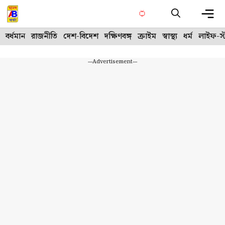
Skip
to
content
Me
বর্ধমান
রাজনীতি
দেশ-বিদেশ
দক্ষিণবঙ্গ
ক্রাইম
স্বাস্থ্য
ধর্ম
লাইফ-স্
---Advertisement---