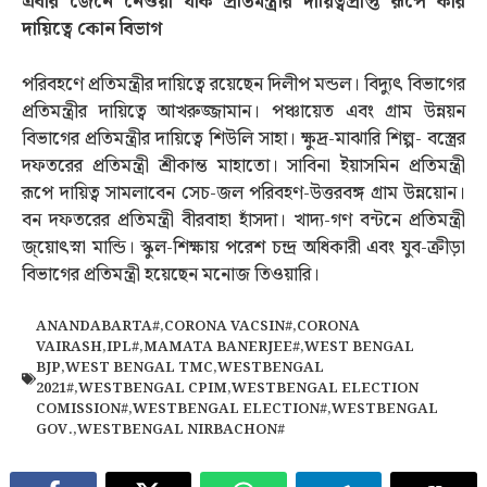
এবার জেনে নেওয়া যাক প্রতিমন্ত্রীর দায়িত্বপ্রাপ্ত রূপে কার
দায়িত্বে কোন বিভাগ
পরিবহণে প্রতিমন্ত্রীর দায়িত্বে রয়েছেন দিলীপ মন্ডল। বিদ্যুত্‍ বিভাগের
প্রতিমন্ত্রীর দায়িত্বে আখরুজ্জামান। পঞ্চায়েত এবং গ্রাম উন্নয়ন
বিভাগের প্রতিমন্ত্রীর দায়িত্বে শিউলি সাহা। ক্ষুদ্র-মাঝারি শিল্প- বস্ত্রের
দফতরের প্রতিমন্ত্রী শ্রীকান্ত মাহাতো। সাবিনা ইয়াসমিন প্রতিমন্ত্রী
রূপে দায়িত্ব সামলাবেন সেচ-জল পরিবহণ-উত্তরবঙ্গ গ্রাম উন্নয়োন।
বন দফতরের প্রতিমন্ত্রী বীরবাহা হাঁসদা। খাদ্য-গণ বন্টনে প্রতিমন্ত্রী
জ্য়োত্‍স্না মান্ডি। স্কুল-শিক্ষায় পরেশ চন্দ্র অধিকারী এবং যুব-ক্রীড়া
বিভাগের প্রতিমন্ত্রী হয়েছেন মনোজ তিওয়ারি।
ANANDABARTA#
,
CORONA VACSIN#
,
CORONA
VAIRASH
,
IPL#
,
MAMATA BANERJEE#
,
WEST BENGAL
BJP
,
WEST BENGAL TMC
,
WESTBENGAL
2021#
,
WESTBENGAL CPIM
,
WESTBENGAL ELECTION
COMISSION#
,
WESTBENGAL ELECTION#
,
WESTBENGAL
GOV.
,
WESTBENGAL NIRBACHON#