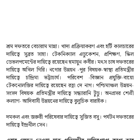
শ্রম দফতরে বেচারাম মান্না। খাদ্য প্রক্রিয়াকরণ এবং হর্টি কালচারের
দায়িত্বে সুব্রত সাহা। টেকনিক্যাল এডুকেশন, প্রশিক্ষণ, স্কিল
ডেভলপমেন্টের দায়িত্বে রয়েছেন হুমায়ুন কবীর। মত্‍স চাষ দফতরের
দায়িত্বে অখিল গিরি। নগোর উন্নয়ন -পুর বিষয়ক-স্বাস্থ্য প্রতিমন্ত্রীর
দায়িত্বে চন্দ্রিমা ভট্টাচার্য। পরিবেশ -বিজ্ঞান প্রযুক্তি-বায়ো
টেকনোলজির দায়িত্বে রয়েছেন রত্না দে নাগ। পশ্চিমাঞ্চল উন্নয়ন-
সংসদ বিষয়ক প্রতিমন্ত্রীর দায়িত্বে সন্ধ্যারানি টুডু। অনগ্রসর শেণ্রী
কল্যাণ- আদিবাসী উন্নয়নের দায়িত্বে বুলুচিক বারাইক।
দমকল এবং জরুরী পরিষেবার দায়িত্বে সুজিত বসু। পর্যটন দফতরের
দায়িত্বে ইন্দ্রনীল সেন।