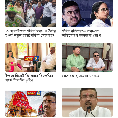
২১ জুলাইয়ের শহিদ দিবস ও তৈরি
শহিদ পরিবারকে বঞ্চনার
হওয়া নতুন রাজনৈতিক মেরুকরণ
অভিযোগে মমতাকে তোপ
ইস্তফা দিয়েই কি এবার বিজেপির
মমতাকে ছাড়লেন মদনও
পথে টলিউড কুইন