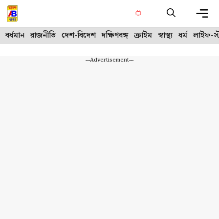
Skip
to
content
Me
বর্ধমান
রাজনীতি
দেশ-বিদেশ
দক্ষিণবঙ্গ
ক্রাইম
স্বাস্থ্য
ধর্ম
লাইফ-স্
---Advertisement---