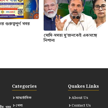
গুরুত্বপূর্ণ খবর
মোদি-মমতা দু’জনকেই একসঙ্গে
নিশানা
Categories
Quakes Links
আন্তর্জাতিক
About Us
খেলা
Contact Us
তীয় খবর,