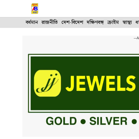
Skip
to
content
বর্ধমান
রাজনীতি
দেশ-বিদেশ
দক্ষিণবঙ্গ
ক্রাইম
স্বাস্থ্য
ধর
---