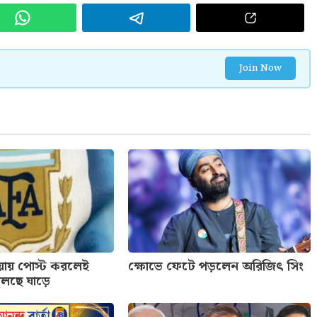
Join Now
য়ায় পোস্ট করলেই
ক্ষোভে ফেটে পড়লেন অরিজিৎ সিং
ুলছে ঘাড়ে