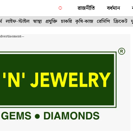
রাজনীতি
বর্ধমান
্ম
লাইফ-স্টাইল
স্বাস্থ্য
প্রযুক্তি
চাকরি
কৃষি-কাজ
রেসিপি
ক্রিকেট
Advertisement---