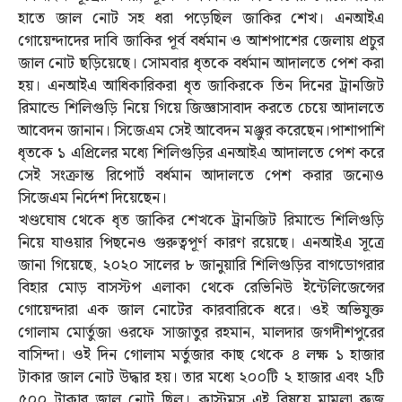
হাতে জাল নোট সহ ধরা পড়েছিল জাকির শেখ। এনআইএ
গোয়েন্দাদের দাবি জাকির পূর্ব বর্ধমান ও আশপাশের জেলায় প্রচুর
জাল নোট ছড়িয়েছে। সোমবার ধৃতকে বর্ধমান আদালতে পেশ করা
হয়। এনআইএ আধিকারিকরা ধৃত জাকিরকে তিন দিনের ট্রানজিট
রিমান্ডে শিলিগুড়ি নিয়ে গিয়ে জিজ্ঞাসাবাদ করতে চেয়ে আদালতে
আবেদন জানান। সিজেএম সেই আবেদন মঞ্জুর করেছেন।পাশাপাশি
ধৃতকে ১ এপ্রিলের মধ্যে শিলিগুড়ির এনআইএ আদালতে পেশ করে
সেই সংক্রান্ত রিপোর্ট বর্ধমান আদালতে পেশ করার জন্যেও
সিজেএম নির্দেশ দিয়েছেন।
খণ্ডঘোষ থেকে ধৃত জাকির শেখকে ট্রানজিট রিমান্ডে শিলিগুড়ি
নিয়ে যাওয়ার পিছনেও গুরুত্বপূর্ণ কারণ রয়েছে। এনআইএ সূত্রে
জানা গিয়েছে, ২০২০ সালের ৮ জানুয়ারি শিলিগুড়ির বাগডোগরার
বিহার মোড় বাসস্টপ এলাকা থেকে রেভিনিউ ইন্টেলিজেন্সের
গোয়েন্দারা এক জাল নোটের কারবারিকে ধরে। ওই অভিযুক্ত
গোলাম মোর্তুজা ওরফে সাজাতুর রহমান, মালদার জগদীশপুরের
বাসিন্দা। ওই দিন গোলাম মর্তুজার কাছ থেকে ৪ লক্ষ ১ হাজার
টাকার জাল নোট উদ্ধার হয়। তার মধ্যে ২০০টি ২ হাজার এবং ২টি
৫০০ টাকার জাল নোট ছিল। কাস্টমস এই বিষয়ে মামলা রুজু