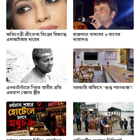
অভিনেত্রী শ্রীলেখা মিত্রের বিরুদ্ধে
রাজপাল যাদবের ৩ মাসের
এফআইআর দায়ের
কারাদণ্ড
এনকাউন্টারে নিহত স্বামীর প্রতি
সরকারি অফিসে ‘গুপ্ত শয়নকক্ষ’!
একরাশ ক্ষোভ স্ত্রীর