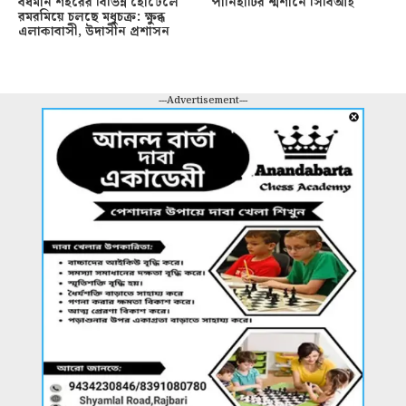
বর্ধমান শহরের বিভিন্ন হোটেলে
পানিহাটির শ্মশানে সিবিআই
রমরমিয়ে চলছে মধুচক্র: ক্ষুব্ধ
এলাকাবাসী, উদাসীন প্রশাসন
---Advertisement---