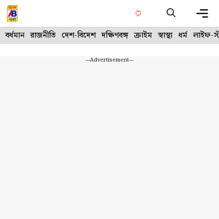
Skip
to
content
Me
বর্ধমান
রাজনীতি
দেশ-বিদেশ
দক্ষিণবঙ্গ
ক্রাইম
স্বাস্থ্য
ধর্ম
লাইফ-স্
---Advertisement---