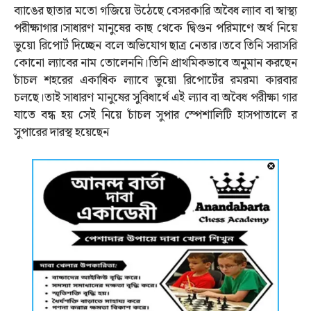
ব‍্যাঙের ছাতার মতো গজিয়ে উঠেছে বেসরকারি অবৈধ ল‍্যাব বা স্বাস্থ‍্য
পরীক্ষাগার।সাধারণ মানুষের কাছ থেকে দ্বিগুন পরিমাণে অর্থ নিয়ে
ভুয়ো রিপোর্ট দিচ্ছেন বলে অভিযোগ ছাত্র নেতার।তবে তিনি সরাসরি
কোনো ল‍্যাবের নাম তোলেননি।তিনি প্রাথমিকভাবে অনুমান করছেন
চাঁচল শহরের একাধিক ল‍্যাবে ভুয়ো রিপোর্টের রমরমা কারবার
চলছে।তাই সাধারণ মানুষের সুবিধার্থে এই ল‍্যাব বা অবৈধ পরীক্ষা গার
যাতে বন্ধ হয় সেই নিয়ে চাঁচল সুপার স্পেশালিটি হাসপাতালে র
সুপারের দারস্থ হয়েছেন