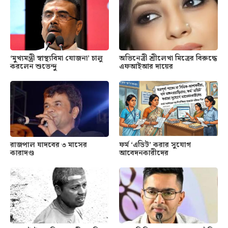
‘মুখ্যমন্ত্রী স্বাস্থ্যবিমা যোজনা’ চালু
অভিনেত্রী শ্রীলেখা মিত্রের বিরুদ্ধে
করলেন শুভেন্দু
এফআইআর দায়ের
রাজপাল যাদবের ৩ মাসের
ফর্ম ‘এডিট’ করার সুযোগ
কারাদণ্ড
আবেদনকারীদের