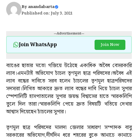
By
anandabarta
Published on: July 3, 2021
---Advertisement---
Join WhatsApp
Join Now
ব‍্যাঙের ছাতার মতো গজিয়ে উঠেছে একাধিক অবৈধ বেসরকারি
ল‍্যাব।এমনটাই অভিযোগ চাঁচল তৃণমূল ছাত্র পরিষদের।অবৈধ এই
ল‍্যাব বন্ধের দাবিতে সরব হলেন চাঁচলের তৃণমূল ছাত্রপরিষদের
সদস‍্যরা।লিখিত আকারে দ্রুত ল‍্যাব বন্ধের দাবি নিয়ে চাঁচল সুপার
স্পেশালিটি হাসপাতালের সুপার জয়ন্ত বিশ্বাসের হাতে স্মারকলিপি
তুলে দিল তারা।স্মারকলিপি পেয়ে দ্রুত বিষয়টি খতিয়ে দেখার
আশ্বাস দিয়েছেন চাঁচলের সুপার।
তৃণমূল ছাত্র পরিষদের মালদা জেলার সাধারণ সম্পাদক বাবু
সরকারের অভিযোগ,দীর্ঘদিন ধরে শহরের বুকে আনাচে কানাচে