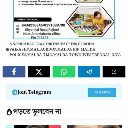
ANANDABARTA#
,
CORONA VACSIN#
,
CORONA
VAIRASH#
,
MALDA BDO#
,
MALDA BJP
,
MALDA
POLICE#
,
MALDA TMC
,
MALDA TOWN
,
WESTBENGAL GOV.
Join Telegram
Join Now
পড়তে ভুলবেন না