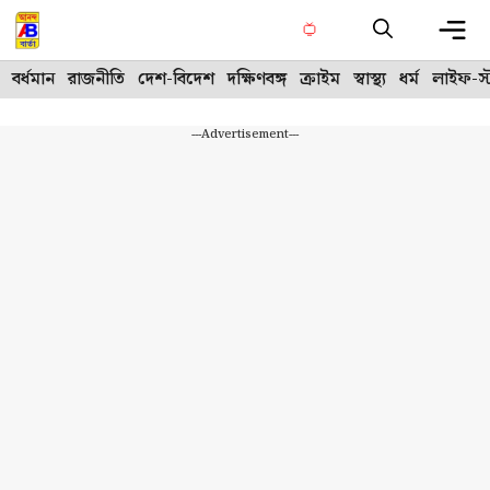
Skip
to
content
Me
বর্ধমান
রাজনীতি
দেশ-বিদেশ
দক্ষিণবঙ্গ
ক্রাইম
স্বাস্থ্য
ধর্ম
লাইফ-স্
---Advertisement---