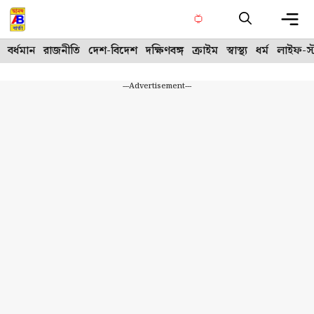
Skip
to
content
Me
বর্ধমান
রাজনীতি
দেশ-বিদেশ
দক্ষিণবঙ্গ
ক্রাইম
স্বাস্থ্য
ধর্ম
লাইফ-স্
---Advertisement---