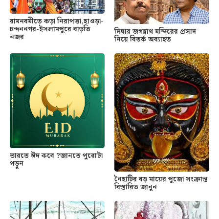
রামনবমীতে কড়া নিরাপত্তা,হাওড়া-
চন্দননগর-ইসলামপুরে বাড়তি
দিঘার জগন্নাথ মন্দিরের প্রসাদ
নজর
নিয়ে বিতর্ক অব্যাহত
ভারতে ঈদ কবে ?জানতে পুরোটা
পড়ুন
নৈহাটির বড় মায়ের পুজো সংক্রান্ত
বিস্তারিত জানুন