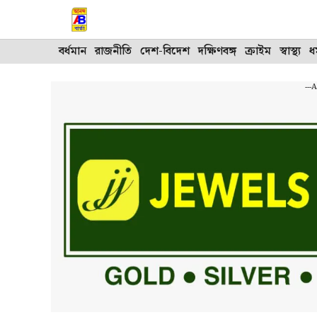
Skip
to
content
বর্ধমান
রাজনীতি
দেশ-বিদেশ
দক্ষিণবঙ্গ
ক্রাইম
স্বাস্থ্য
ধর
---