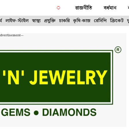
রাজনীতি
বর্ধমান
্ম
লাইফ-স্টাইল
স্বাস্থ্য
প্রযুক্তি
চাকরি
কৃষি-কাজ
রেসিপি
ক্রিকেট
Advertisement---