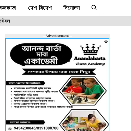
কলকাতা
দেশ-বিদেশ
বিনোদন
ফুটবল
---Advertisement---