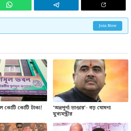
Join Now
লে কোটি কোটি টাকা!
‘অন্নপূর্ণা ভাণ্ডার’- বড় ঘোষণা
মুখ্যমন্ত্রীর