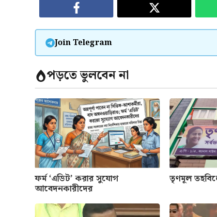
Join Telegram
পড়তে ভুলবেন না
ফর্ম ‘এডিট’ করার সুযোগ
তৃণমূল তহবি
আবেদনকারীদের