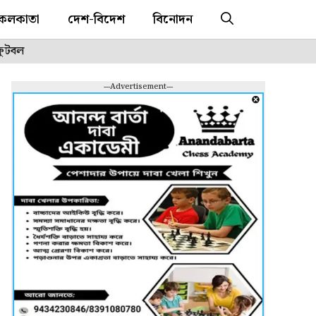
কলকাতা
দেশ-বিদেশ
বিনোদন
ফুটবল
---Advertisement---