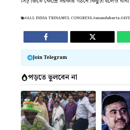
সিট্ জিতে কেন্দ্রে সরকার গঠনে কিছুটা হলেও থাবা
#ALL INDIA TRINAMUL CONGRESS
,
#anandabarta
,
#AV
Join Telegram
পড়তে ভুলবেন না