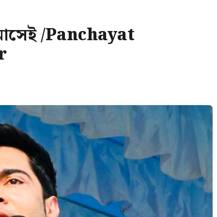
বর মাসেই /Panchayat
r