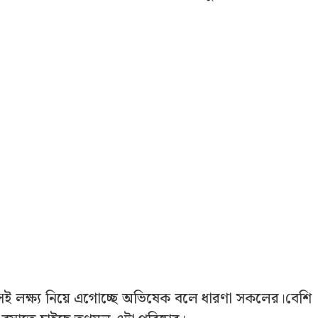
েই লক্ষ্য নিয়ে এগোচ্ছে অভিষেক বলে ধারণা সকলের।বেশি