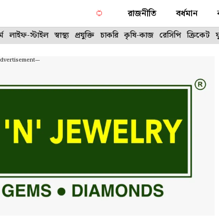
রাজনীতি
বর্ধমান
্ম
লাইফ-স্টাইল
স্বাস্থ্য
প্রযুক্তি
চাকরি
কৃষি-কাজ
রেসিপি
ক্রিকেট
Advertisement---