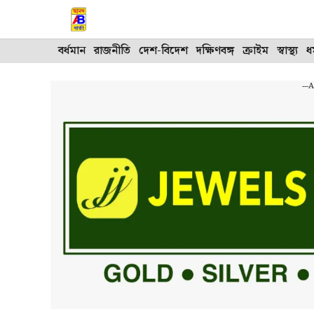
Skip
to
content
বর্ধমান
রাজনীতি
দেশ-বিদেশ
দক্ষিণবঙ্গ
ক্রাইম
স্বাস্থ্য
ধর
---