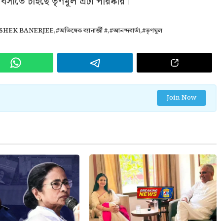
 বসাতে চাইছে তৃণমূল এটা পরিষ্কার।
ISHEK BANERJEE
,
#অভিষেক ব্যানার্জী #
,
#আনন্দবার্তা
,
#তৃণমূল
Join Now