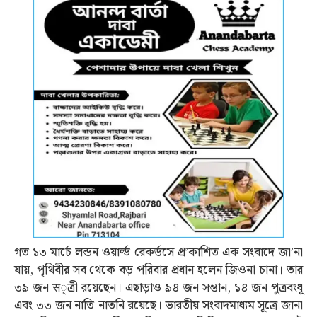
গত ১৩ মার্চে লন্ডন ওয়ার্ল্ড রেকর্ডসে প্র’কাশিত এক সংবাদে জা’না
যায়, পৃথিবীর সব থেকে বড় পরিবার প্রধান হলেন জিওনা চানা। তার
৩৯ জন स্ত্রী রয়েছেন। এছাড়াও ৯৪ জন সন্তান, ১৪ জন পুত্রবংধূ
এবং ৩৩ জন নাতি-নাতনি রয়েছে। ভারতীয় সংবাদমাধ্যম সূত্রে জানা