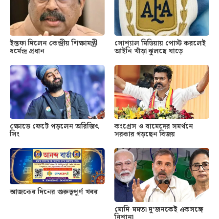
ইস্তফা দিলেন কেন্দ্রীয় শিক্ষামন্ত্রী
সোশ্যাল মিডিয়ায় পোস্ট করলেই
ধর্মেন্দ্র প্রধান
আইনি খাঁড়া ঝুলছে ঘাড়ে
ক্ষোভে ফেটে পড়লেন অরিজিৎ
কংগ্রেস ও বামেদের সমর্থনে
সিং
সরকার গড়ছেন বিজয়
আজকের দিনের গুরুত্বপূর্ণ খবর
মোদি-মমতা দু’জনকেই একসঙ্গে
নিশানা