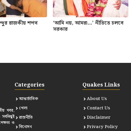
েন্দুর রাজকীয় শপথ
‘আমি নয়, আমরা…’ নীতিতে চলবে
সরকার
Categories
Quakes Links
আন্তর্জাতিক
About Us
খেলা
Contact Us
তীয় খবর,
— সবকিছুই
রাজনীতি
Disclaimer
পেক্ষতা ও
বিনোদন
Privacy Policy