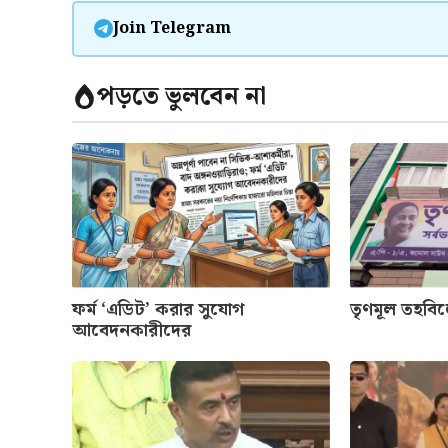
Join Telegram
পড়তে ভুলবেন না
ফর্ম ‘এডিট’ করার সুযোগ
তৃণমূল তহবি
আবেদনকারীদের