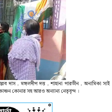
্লব দাস , মঙ্গলদীপ দত্ত , শাহানা পারভীন , অনামিকা সাই
কাঞ্চন কোনার সহ আরও অন্যান্য নেতৃবৃন্দ ।