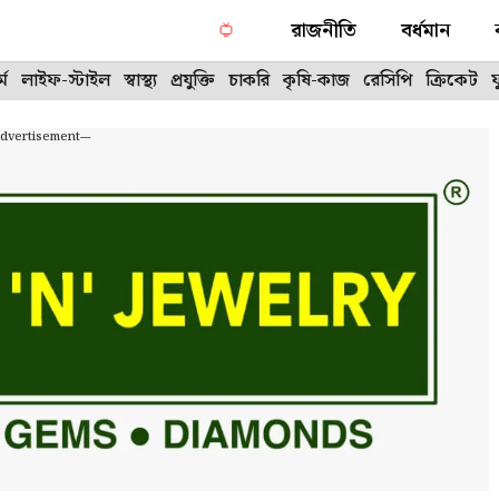
রাজনীতি
বর্ধমান
্ম
লাইফ-স্টাইল
স্বাস্থ্য
প্রযুক্তি
চাকরি
কৃষি-কাজ
রেসিপি
ক্রিকেট
Advertisement---