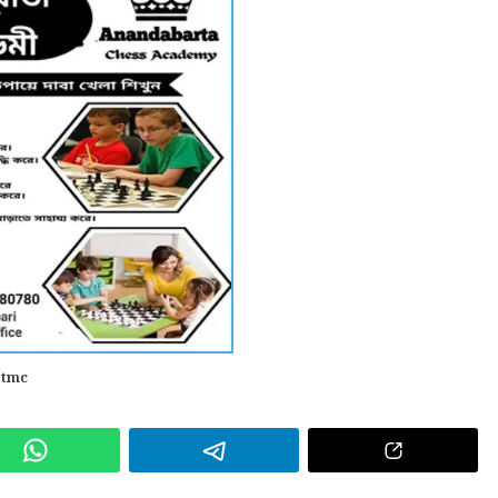
,
tmc