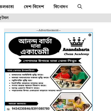
কলকাতা
দেশ-বিদেশ
বিনোদন
ফুটবল
---Advertisement---