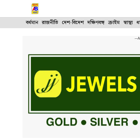
Skip
to
content
বর্ধমান
রাজনীতি
দেশ-বিদেশ
দক্ষিণবঙ্গ
ক্রাইম
স্বাস্থ্য
ধর
---