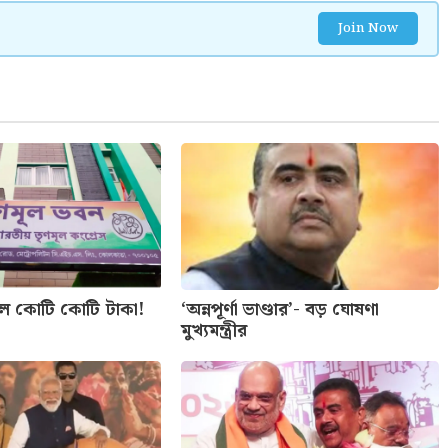
Join Now
লে কোটি কোটি টাকা!
‘অন্নপূর্ণা ভাণ্ডার’- বড় ঘোষণা
মুখ্যমন্ত্রীর