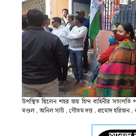
উপস্থিত ছিলেন শহর জয় হিন্দ বাহিনীর সভাপতি পল
মণ্ডল , অনিল সাউ , গৌতম দত্ত , প্রমোদ হরিজন , 