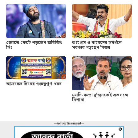
ক্ষোভে ফেটে পড়লেন অরিজিৎ
কংগ্রেস ও বামেদের সমর্থনে
সিং
সরকার গড়ছেন বিজয়
আজকের দিনের গুরুত্বপূর্ণ খবর
মোদি-মমতা দু’জনকেই একসঙ্গে
নিশানা
---Advertisement---