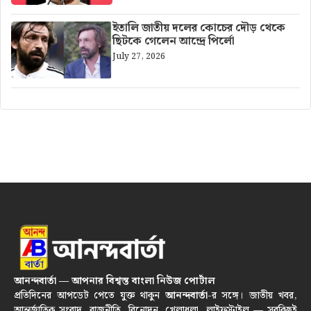
ইতালি জাতীয় দলের কোচের দৌড় থেকে
ছিটকে গেলেন আন্দ্রে পির্লো
July 27, 2026
আনন্দবার্তা — আপনার বিশ্বস্ত বাংলা নিউজ পোর্টাল
প্রতিদিনের আপডেট পেতে যুক্ত থাকুন
আনন্দবার্তা
-র সঙ্গে। জাতীয় খবর,
আন্তর্জাতিক সংবাদ, রাজনীতি, বিনোদন, খেলাধুলা, লাইফস্টাইল — সবকিছুই