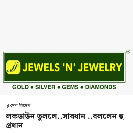
দেশ-বিদেশ
লকডাউন তুললে..সাবধান ..বললেন হু
প্রধান