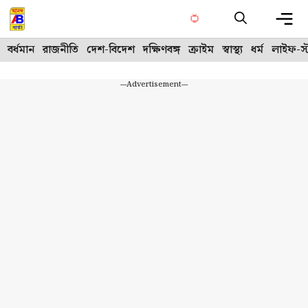
Skip
to
content
Me
বর্ধমান
রাজনীতি
দেশ-বিদেশ
দক্ষিণবঙ্গ
ক্রাইম
স্বাস্থ্য
ধর্ম
লাইফ-স্
---Advertisement---